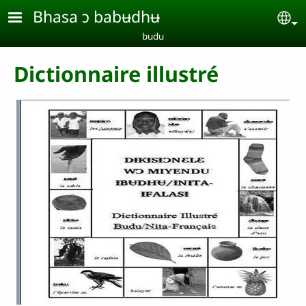
Aller au contenu principal
Bhasa ɔ babʉdhʉ
Se
budu
Dictionnaire illustré